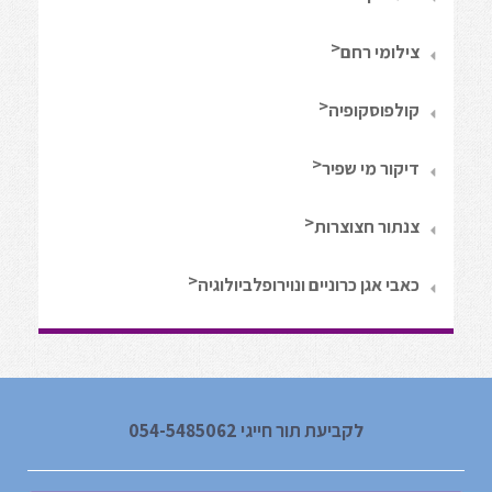
צילומי רחם
קולפוסקופיה
דיקור מי שפיר
צנתור חצוצרות
כאבי אגן כרוניים ונוירופלביולוגיה
לקביעת תור חייגי 054-5485062