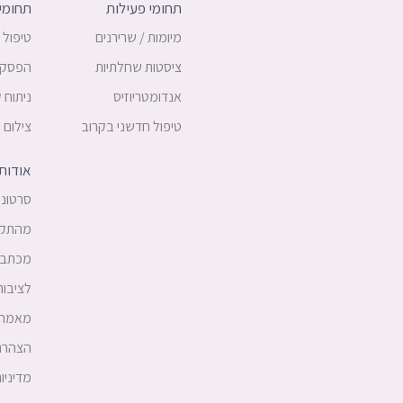
על
תחומי פעילות
תחומי 
סלילי
מיומות / שרירנים
טיפול 
ESSURE-
ציסטות שחלתיות
הפסקת 
בתכנית
של
אנדומטריוזיס
ניתוח 
פרופ'
טיפול חדשני בקרוב
צילום 
קרסו
אודות
סרטוני
מהתקש
מכתבי
לציבור
מאמרי
הצהרת 
מדיניו