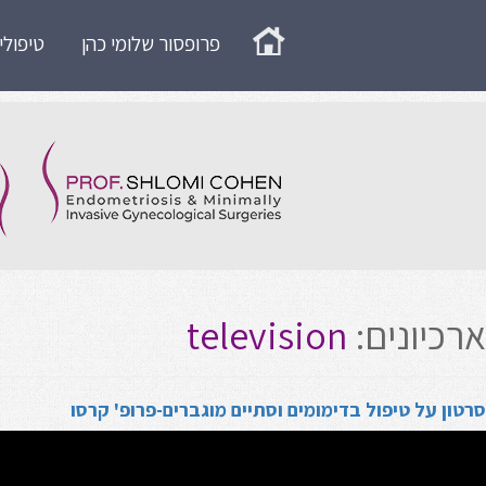
פרופסור שלומי כהן
טיפולי
Home
ארכיונים:
television
סרטון על טיפול בדימומים וסתיים מוגברים-פרופ' קרסו