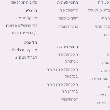
פעילות
תחומי פעילות
כתובות המרפאות
בדימומי האישה
קולפוסקופיה
הרצליה
מדיקל סנטר -
הריון
דיקור מי שפיר
רח׳ החושלים 6 קומה
קיסרי פרטי
צנתור חצוצרות
1, הרצליה פיתוח
רחם
תל אביב
תחומי פעילות
מדיקה - Medica -
ם
היסטרוסקופיה
הברזל 28 ק' 2
אבחנתית
ורת
היסטרוסקופיה ניתוחית
 תודה
במרפאה
 שומרות נידה
היסטרוסקופיה ניתוחית
ם
בחדר ניתוח
נגישות
לפרוסקופיה
ת הפרטיות