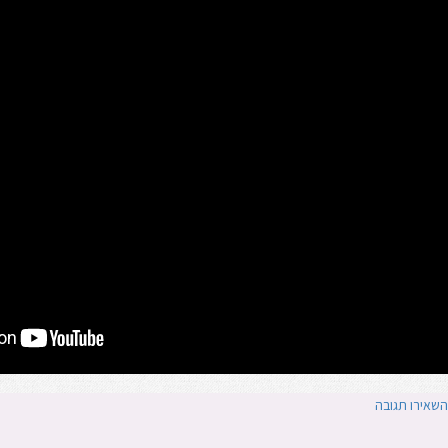
בדימומים
וסתיים
מוגברים-פרופ'
קרסו
עבור
השאירו תגובה
סרטון